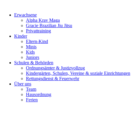
Erwachsene
Alpha Krav Maga
Gracie Brazilian Jiu Jitsu
Privattraining
Kinder
Eltern-Kind
Minis
Kids
Juniors
Schulen & Behörden
Ordnungsämter & Justizvollzug
Kindergärten, Schulen, Vereine & soziale Einrichtungen
Rettungsdienst & Feuerwehr
Über uns
Team
Hausordnung
Ferien